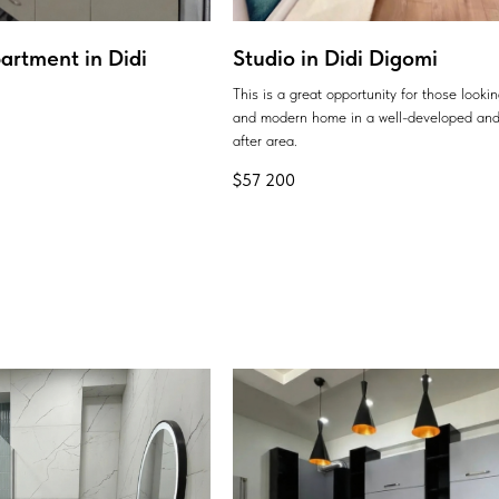
artment in Didi
Studio in Didi Digomi
This is a great opportunity for those looki
and modern home in a well-developed and
after area.
$
57 200