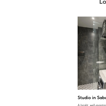
Lo
Studio in Sab
A bright, well-maint