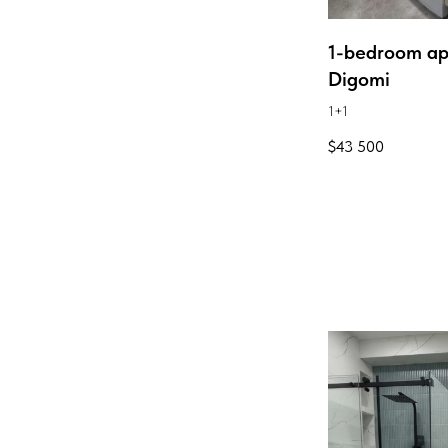
1-bedroom ap
Digomi
1+1
$
43 500