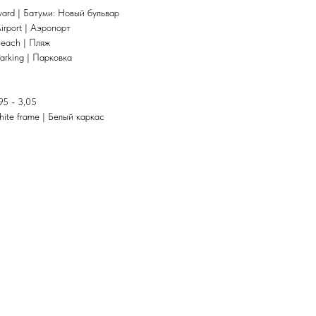
evard | Батуми: Новый бульвар
irport | Аэропорт
Beach | Пляж
arking | Парковка
95 - 3,05
hite frame | Белый каркас