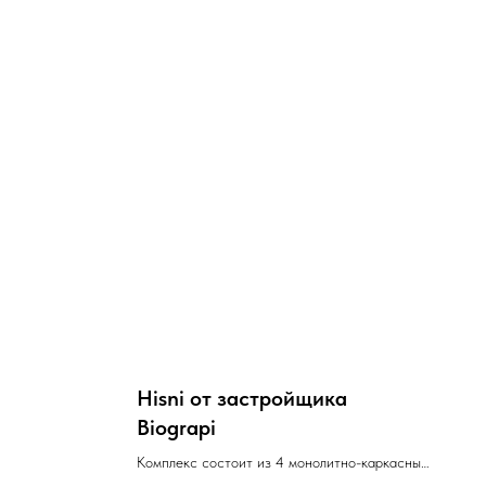
Hisni от застройщика
Biograpi
Комплекс состоит из 4 монолитно-каркасных
зданий высотой 36 этажей с 510 квартирами