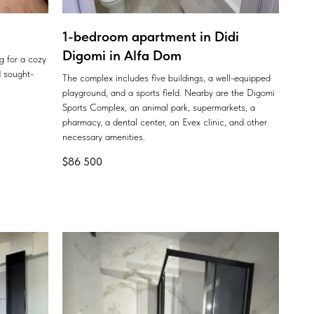
1-bedroom apartment in Didi
Digomi in Alfa Dom
ng for a cozy
 sought-
The complex includes five buildings, a well-equipped
playground, and a sports field. Nearby are the Digomi
Sports Complex, an animal park, supermarkets, a
pharmacy, a dental center, an Evex clinic, and other
necessary amenities.
$
86 500