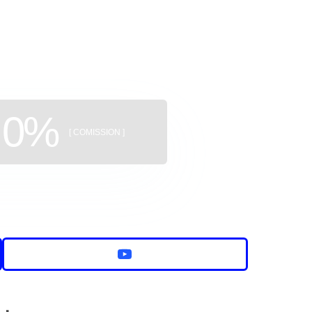
uildings
0%
[ COMISSION ]