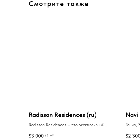
Смотрите также
Radisson Residences (ru)
Navi 
Radisson Residences – это эксклюзивный
Гонио, 
жилой и инвестиционный комплекс премиум-
22 Нов
$
3 000
$
2 30
/
1 m²
класса на берегу Черного моря, который