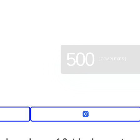
of new b
500
[ COMPLEXES ]