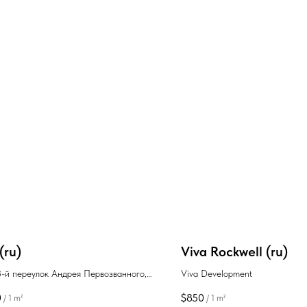
(ru)
Viva Rockwell (ru)
3-й переулок Андрея Первозванного,
Viva Development
остройки Гонио Батуми
0
$
850
/
1 m²
/
1 m²