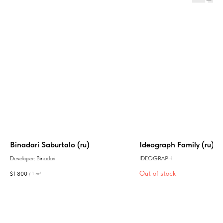
Binadari Saburtalo (ru)
Ideograph Family (ru)
Developer: Binadari
IDEOGRAPH
Out of stock
$
1 800
/
1 m²