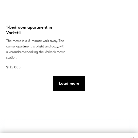
1-bedroom apartment in
Varketili
The metro is a 5-minute walk away. The
corner apartment is bright and cozy, with
a veranda overlooking the Varketili metro
station.
$
115 000
Load more