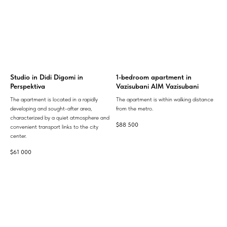
Studio in Didi Digomi in
1-bedroom apartment in
Perspektiva
Vazisubani AIM Vazisubani
The apartment is located in a rapidly
The apartment is within walking distance
developing and sought-after area,
from the metro.
characterized by a quiet atmosphere and
$
88 500
convenient transport links to the city
center.
$
61 000