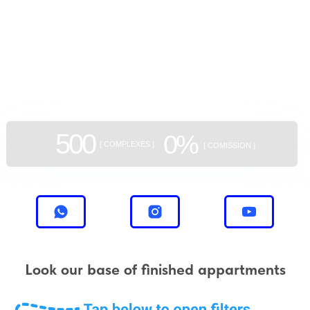
GEAN:
aggregator
of new buildings
500
0%
[ COMPLEXES ]
[ COMISSION ]
Look our base of finished appartments