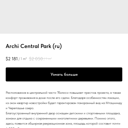
Archi Central Park (ru)
$
2 181
$
2 050
/
1 m²
/
1 m²
Узнать больше
Расположение в центральной части Тбилиси повышает престиж проекта, а также
комфорт проживания в доме после его сдачи. Благодаря особенностям локации,
из окон квартир новостройки будет гарантирован панорамный вид на Мтацминду
и Черепашье озеро.
Благоустроенный внутренний двор оснащен детскими и спортивными площадка,
зонами для отдыха с сохраненными многолетними деревьями. Помимо этого,
здесь появится обширная рекреационная зона, площадь которой составит почти