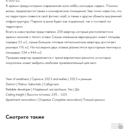
6 000 м2.
В здании предусмотрена современная зона лобби, консьерж-сервис. Помимо
жилых, предлагаются также и коммерческие помещения. Уже точно известно, что
на территории появится свой фитнес-клуб, а также и другие объекты внутренней
инфраструктуры. Паркинг в доме будет как подземный, так и гостевой на
территории.
Всего в новостройке представлено 258 квартир, которые располагаются в
здании начиная с пятого этажа. Самые маленькие еврооднушки имеют площадь
порядка 55 м2, самые большие типовые пятикомнатные квартиры достигают
размера 176 м2. На последних двух этажах разместятся просторные пентхаусы
площадью 334 и 446 м2.
Продажа квартир предлагается с тремя вариантами ремонта, из которых
покупатель может выбрать наиболее привлекательный для него.
Year of readiness | Сдача в: 2023 and earlier | 2023 и раньше
District | Район: Saburtalo | Сабуртало
Reliable developer | Надёжный застройщик: Yes | Да
Ceiling height | Высота потолка: 2,95 - 3,05
Apartment renovation | Отделка: Complete renovation| Полный ремонт
Смотрите также