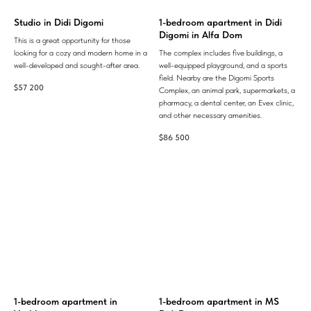
Studio in Didi Digomi
1-bedroom apartment in Didi
Digomi in Alfa Dom
This is a great opportunity for those
looking for a cozy and modern home in a
The complex includes five buildings, a
well-developed and sought-after area.
well-equipped playground, and a sports
field. Nearby are the Digomi Sports
$
57 200
Complex, an animal park, supermarkets, a
pharmacy, a dental center, an Evex clinic,
and other necessary amenities.
$
86 500
1-bedroom apartment in
1-bedroom apartment in MS