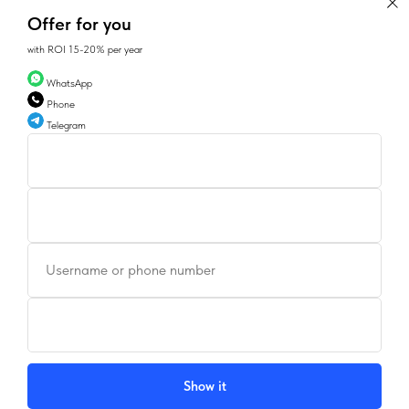
Offer for you
with ROI 15-20% per year
WhatsApp
Phone
Telegram
CONTACTS
Username or phone number
SALES@GEAN.GE
+995 574162900
INSTAGRAM
FACEBOOK
Show it
Tilda
Made on