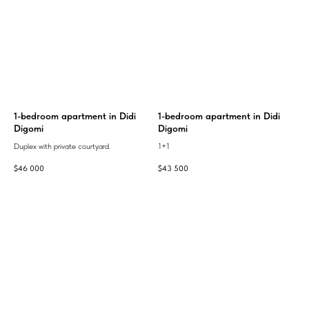
1-bedroom apartment in Didi
1-bedroom apartment in Didi
Digomi
Digomi
Duplex with private courtyard.
1+1
$
46 000
$
43 500