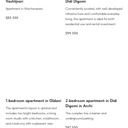
Vashlijvari
Didi Digomi
Apartment in Machavariani.
Conveniently located, with well-developed
infrastructure and comfortable everyday
$
85 500
living, the apartment is ideal for both
residential use and rental investment.
$
99 500
1-bedroom apartment in Gldani
2-bedroom apartment in Didi
Digomi in Archi
The apartment's layout is optimal and
includes two bright bedrooms, a living
The complex has a barrier and
room studio with a kitchen, a bathroom,
underground parking.
and a balcony with a pleasant view.
$
97 500