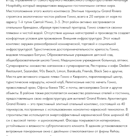
в год; Управление от самого крупного независимого оператора отелей Aimbridge
Hospitality, который аккредитован ведущими гостиничными сетями мира.
Местоположение этого жилого комплекса: Элитные таунхаусы Grand Riviera
строятся в экологически чистом районе Гонио, всего в 20 метрах от моря по
адресу: 1-й тупик Святой Нино, 3-5. Этот район активно застраивается
отельными брендами, образуя престижный пригород. Гонио славится своими
пляжами и чистой водой. Отсутствие шумных магистралей и производств создает
комфортные условия для проживания. Внешняя инфраструктура: Этот новый
комплекс окружен разнообразной коммерческой, торговой и социальной
инфраструктурой: Туристические достопримечательности: крепость Гонио,
видовая площадка Батуми; Образовательные учреждения: детский сад,
общеобразовательная школа Гонио; Медицинские учреждения: больница, аптеки;
Супермаркеты: множество магазинов и супермаркетов; Рестораны и кафе: Dedani
Restaurant, Sazandari, 90s Beach, Limon, Barakuda, Friends, Black Sea и другие;
Места для активного отдыха: пляжи Гонио и Квариати, парапланерный центр,
туристические маршруты, ночной клуб; Религиозные места: мечеть Гонио,
православный храм; Офисы банка TBC и почты, автозаправка Socar и другие
объекты. В районе также располагается множество различных отелей и гостиниц,
предоставляющих свою инфраструктуру для жителей Grand Riviera. Архитектура:
Grand Riviera — это престижный элитный отельный комплекс, состоящий из 40
таунхаусов, построенных с использованием монолитно-каркасной технологии. В
строительстве используется энергоэффективный керамический блок шириной 40
см с высокой тепло- и шумоизоляцией. Фасады покрываются материалами,
устойчивыми к влажности субтропического климата. В зданиях устанавливаются
витражные панорамные окна с двойными стеклопакетами от фирмы Rehau.