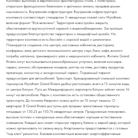
Комплекс выполнен в европейском архитектурном стиле, с пилястрами,
открытыми французскими балконами и арочными окнами, придавая домам
изысканность. Внутренняя инфраструктура: Внутренняя инфраструктура
комплекса соответствует стандартам 5-звездочных отелей сети Wyndham,
включая формат "Всё включено". Территория новостройки закрыта,
обеспечивается круглосуточной охраной и видеонаблюдением. Застройщик
предусмотрел благоустройство территории и ландшафтный дизайн. На
территории комплекса есть бассейн с морской водой и шезлонгами.
Планируется создание спа-центра, массажных кабинетов, ресторана,
конференц-зала, детского анимационного центра, саун, бани, кафе, винного
погреба, магазина, тренажерного зала и медицинского кабинета. Жители Grand
Riviera могут воспользоваться разнообразными услугами, включая консьерж-
сервис, клининг, обслуживание номеров, шаттлы на пляж, доставку продуктов,
прачечную, химчистку и экскурсионный сервис. Подземный паркинг
предусмотрен для автомобилей. Транспорт: Брендированный отельный комплекс
таунхаусов Wyndham Grand Riviera удобно расположен, всего в 15 минутах езды
от центра Батуми. Путь до Международного аэропорта Батуми займет около 16
минут на автомобиле. Рядом с комплексом есть остановки общественного
транспорта. До поселка Квариати можно дойти за 10 минут пешком. О
квартирах: В Grand Riviera доступны для продажи трехэтажные таунхаусы
площадью от 130,25 до 150,76 квадратных метров. Продуманные планировки,
высокие потолки и панорамные окна обеспечивают хорошее естественное
освещение. Каждый дом имеет открытую террасу, балкон и задний двор, который
можно организовать по своему вкусу. Апартаменты предоставляются с готовым
"под ключ" ремонтом. Базовая комплектация включает энергоэффективные