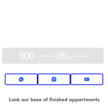
оформления интерьера.
GEAN:
aggregator
of new buildings
500
0%
[ COMPLEXES ]
[ COMISSION ]
Look our base of finished appartments