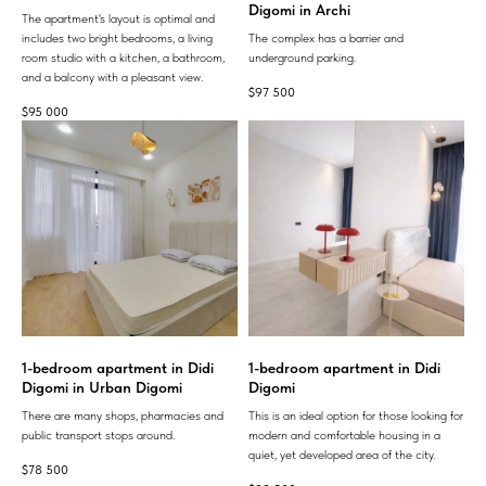
Digomi in Archi
The apartment's layout is optimal and
includes two bright bedrooms, a living
The complex has a barrier and
room studio with a kitchen, a bathroom,
underground parking.
and a balcony with a pleasant view.
$
97 500
$
95 000
1-bedroom apartment in Didi
1-bedroom apartment in Didi
Digomi in Urban Digomi
Digomi
There are many shops, pharmacies and
This is an ideal option for those looking for
public transport stops around.
modern and comfortable housing in a
quiet, yet developed area of ​​the city.
$
78 500