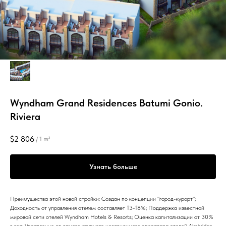
Wyndham Grand Residences Batumi Gonio.
Riviera
$
2 806
/
1 m²
Узнать больше
Преимущества этой новой стройки: Создан по концепции "город-курорт";
Доходность от управления отелем составляет 13-18%; Поддержка известной
мировой сети отелей Wyndham Hotels & Resorts; Оценка капитализации от 30%