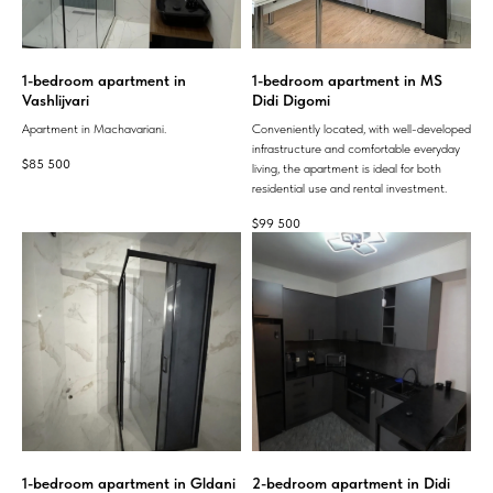
1-bedroom apartment in
1-bedroom apartment in MS
Vashlijvari
Didi Digomi
Apartment in Machavariani.
Conveniently located, with well-developed
infrastructure and comfortable everyday
$
85 500
living, the apartment is ideal for both
residential use and rental investment.
$
99 500
1-bedroom apartment in Gldani
2-bedroom apartment in Didi