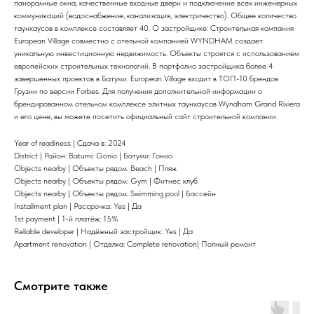
панорамные окна, качественные входные двери и подключение всех инженерных
коммуникаций (водоснабжение, канализация, электричество). Общее количество
таунхаусов в комплексе составляет 40. О застройщике: Строительная компания
European Village совместно с отельной компанией WYNDHAM создает
уникальную инвестиционную недвижимость. Объекты строятся с использованием
европейских строительных технологий. В портфолио застройщика более 4
завершенных проектов в Батуми. European Village входит в ТОП-10 брендов
Грузии по версии Forbes. Для получения дополнительной информации о
брендированном отельном комплексе элитных таунхаусов Wyndham Grand Riviera
и его цене, вы можете посетить официальный сайт строительной компании.
Year of readiness | Сдача в: 2024
District | Район: Batumi: Gonio | Батуми: Гонио
Objects nearby | Объекты рядом: Beach | Пляж
Objects nearby | Объекты рядом: Gym | Фитнес клуб
Objects nearby | Объекты рядом: Swimming pool | Бассейн
Installment plan | Рассрочка: Yes | Да
1st payment | 1-й платёж: 15%
Reliable developer | Надёжный застройщик: Yes | Да
Apartment renovation | Отделка: Complete renovation| Полный ремонт
Смотрите также