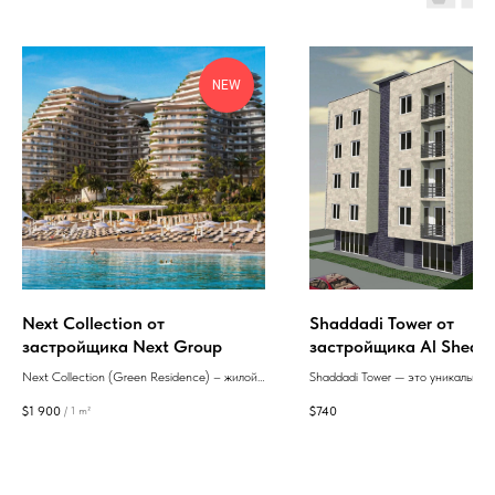
NEW
Next Collection от
Shaddadi Tower от
застройщика Next Group
застройщика Al Shedd
Next Collection (Green Residence) – жилой
Shaddadi Tower — это уникальный
комплекс на первой линии у моря в Зеленом
20 квартирами в формате «белый
$
1 900
$
740
/
1 m²
Мысе, предлагающий квартиры с отделкой
где современные технологии соч
«белый каркас» и дизайнерским ремонтом
высокими стандартами качества,
в эко- и бизнес-стилях.
жильцам уютное пространство с
возможностью индивидуального