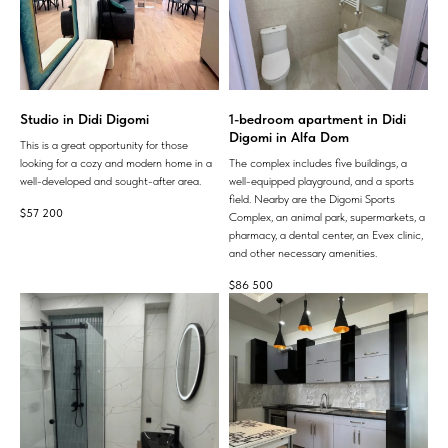
Studio in Didi Digomi
1-bedroom apartment in Didi
Digomi in Alfa Dom
This is a great opportunity for those
looking for a cozy and modern home in a
The complex includes five buildings, a
well-developed and sought-after area.
well-equipped playground, and a sports
field. Nearby are the Digomi Sports
$
57 200
Complex, an animal park, supermarkets, a
pharmacy, a dental center, an Evex clinic,
and other necessary amenities.
$
86 500