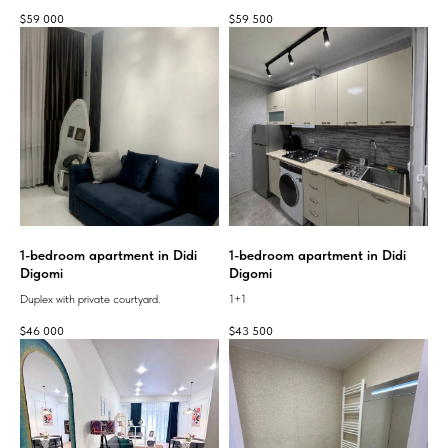
$
59 000
$
59 500
1-bedroom apartment in Didi
1-bedroom apartment in Didi
Digomi
Digomi
Duplex with private courtyard.
1+1
$
46 000
$
43 500