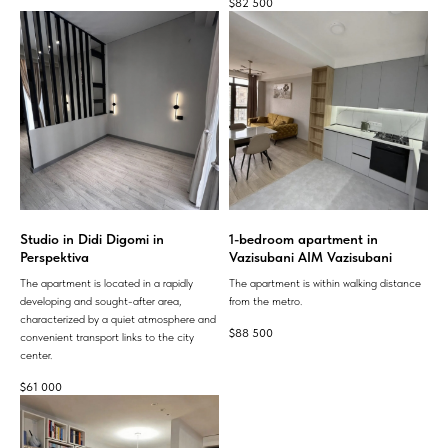
$
82 500
Studio in Didi Digomi in
1-bedroom apartment in
Perspektiva
Vazisubani AIM Vazisubani
The apartment is located in a rapidly
The apartment is within walking distance
developing and sought-after area,
from the metro.
characterized by a quiet atmosphere and
$
88 500
convenient transport links to the city
center.
$
61 000