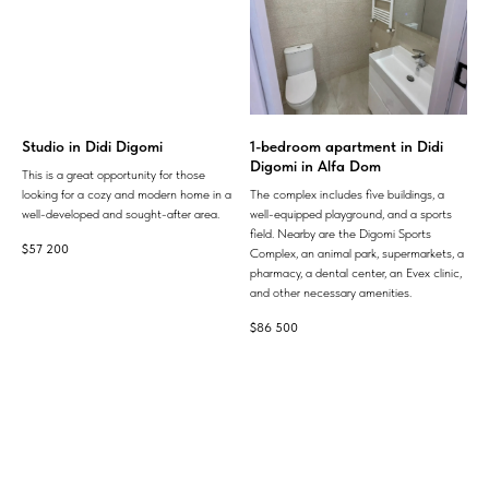
Studio in Didi Digomi
1-bedroom apartment in Didi
Digomi in Alfa Dom
This is a great opportunity for those
looking for a cozy and modern home in a
The complex includes five buildings, a
well-developed and sought-after area.
well-equipped playground, and a sports
field. Nearby are the Digomi Sports
$
57 200
Complex, an animal park, supermarkets, a
pharmacy, a dental center, an Evex clinic,
and other necessary amenities.
$
86 500