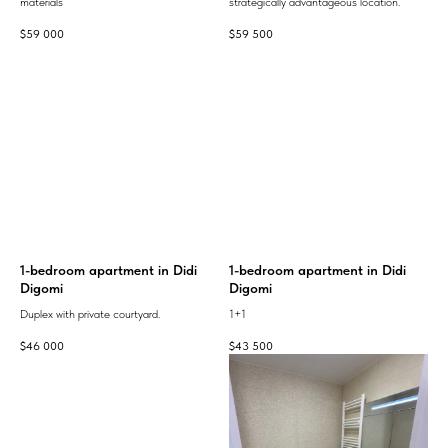
materials
strategically advantageous location.
$
59 000
$
59 500
1-bedroom apartment in Didi
1-bedroom apartment in Didi
Digomi
Digomi
Duplex with private courtyard.
1+1
$
46 000
$
43 500