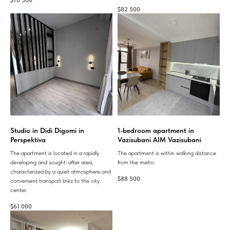
$
82 500
Studio in Didi Digomi in
1-bedroom apartment in
Perspektiva
Vazisubani AIM Vazisubani
The apartment is located in a rapidly
The apartment is within walking distance
developing and sought-after area,
from the metro.
characterized by a quiet atmosphere and
$
88 500
convenient transport links to the city
center.
$
61 000