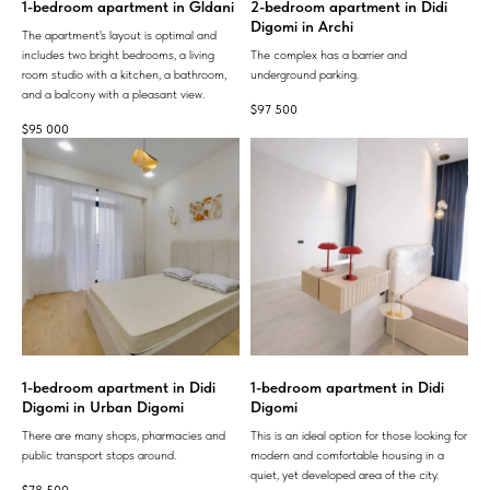
1-bedroom apartment in Gldani
2-bedroom apartment in Didi
Digomi in Archi
The apartment's layout is optimal and
includes two bright bedrooms, a living
The complex has a barrier and
room studio with a kitchen, a bathroom,
underground parking.
and a balcony with a pleasant view.
$
97 500
$
95 000
1-bedroom apartment in Didi
1-bedroom apartment in Didi
Digomi in Urban Digomi
Digomi
There are many shops, pharmacies and
This is an ideal option for those looking for
public transport stops around.
modern and comfortable housing in a
quiet, yet developed area of ​​the city.
$
78 500