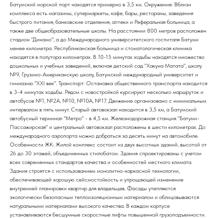
Батумский морской порт находятся примерно в 3,5 км. Окружение: Вблизи
комплекса есть магазины, супермаркеты, кафе, бары, рестораны, заведения
быстрого питания, банковские отделения, аптеки и Реферальная больница, а
также две общеобразовательные школы. На расстоянии 800 метров расположен
стадион "Динамо", а до Международного университетского госпиталя Батуми
менее километра. Республиканская больница и стоматологическая клиника
находятся в полутора километрах. В 10-15 минутах ходьбы находятся множество
дошкольных и учебных заведений, включая детский сад "Хакуна Матата", школу
№9, Грузино-Американскую школу, Батумский международный университет и
гимназию "XXI век". Транспорт: Остановка общественного транспорта находится
в 3-4 минутах ходьбы. Рядом с новостройкой курсируют несколько маршруток и
автобусов №1, №2А, №10, №10А, №17. Движение организовано с минимальным
интервалом в пять минут. Старый автовокзал находится в 3,5 км, а Батумский
автобусный терминал "Метро" - в 4,5 км. Железнодорожная станция "Батуми-
Пассажирская" и центральный автовокзал расположены в шести километрах. До
международного аэропорта можно добраться за десять минут на автомобиле.
Особенности ЖК: Жилой комплекс состоит из двух высотных зданий, высотой от
26 до 30 этажей, объединенных стилобатом. Здания спроектированы с учетом
всех современных стандартов качества и особенностей местного климата.
Здания строятся с использованием монолитно-каркасной технологии,
обеспечивающей хорошую сейсмостойкость и упрощающей изменение
внутренней планировки квартир для владельцев. Фасады утепляются
экологически безопасным теплоизоляционным материалом и облицовываются
натуральными материалами высокого качества. В каждом корпусе
устанавливаются бесшумные скоростные лифты повышенной грузоподъемности.