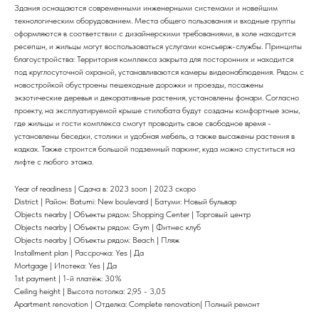
Здания оснащаются современными инженерными системами и новейшим
технологическим оборудованием. Места общего пользования и входные группы
оформляются в соответствии с дизайнерскими требованиями, в холе находится
ресепшн, и жильцы могут воспользоваться услугами консьерж-службы. Принципы
благоустройства: Территория комплекса закрыта для посторонних и находится
под круглосуточной охраной, устанавливаются камеры видеонаблюдения. Рядом с
новостройкой обустроены пешеходные дорожки и проезды, посажены
экзотические деревья и декоративные растения, установлены фонари. Согласно
проекту, на эксплуатируемой крыше стилобата будут созданы комфортные зоны,
где жильцы и гости комплекса смогут проводить свое свободное время -
установлены беседки, столики и удобная мебель, а также высажены растения в
кадках. Также строится большой подземный паркинг, куда можно спуститься на
лифте с любого этажа.
Year of readiness | Сдача в: 2023 soon | 2023 скоро
District | Район: Batumi: New boulevard | Батуми: Новый бульвар
Objects nearby | Объекты рядом: Shopping Center | Торговый центр
Objects nearby | Объекты рядом: Gym | Фитнес клуб
Objects nearby | Объекты рядом: Beach | Пляж
Installment plan | Рассрочка: Yes | Да
Mortgage | Ипотека: Yes | Да
1st payment | 1-й платёж: 30%
Ceiling height | Высота потолка: 2,95 - 3,05
Apartment renovation | Отделка: Complete renovation| Полный ремонт