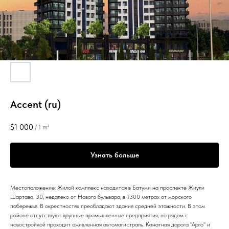
Accent (ru)
$
1 000
/
1 m²
Узнать больше
Местоположение: Жилой комплекс находится в Батуми на проспекте Жиули
Шартава, 30, недалеко от Нового бульвара, в 1300 метрах от морского
побережья. В окрестностях преобладают здания средней этажности. В этом
районе отсутствуют крупные промышленные предприятия, но рядом с
новостройкой проходит оживленная автомагистраль. Канатная дорога "Арго" и