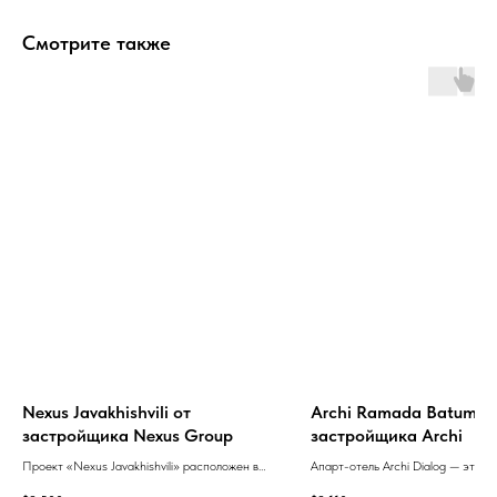
Смотрите также
Nexus Javakhishvili от
Archi Ramada Batumi о
застройщика Nexus Group
застройщика Archi
Проект «Nexus Javakhishvili» расположен в
Апарт-отель Archi Dialog — это
сердце Старого Тбилиси и сочетает
современный многофункциональн