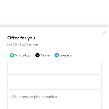
Offer for you
with ROI 15-20% per year
WhatsApp
Phone
Telegram
CONTACTS
Username or phone number
SALES@GEAN.GE
+995 574162900