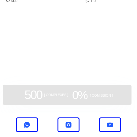
$
2 500
$
2 110
современные требования с уникальным
комплекс с премиальными гости
историческим дизайном, предлагая 19
сервисами, качественным европ
квартир площадью от 45 м² до 102 м².
строительством и стильной архит
GEAN:
aggregator
of new buildings
500
0%
[ COMPLEXES ]
[ COMISSION ]