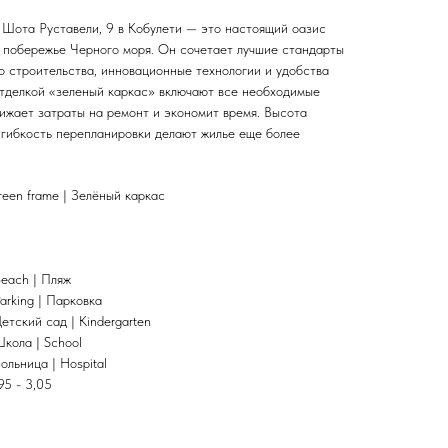
 Шота Руставели, 9 в Кобулети — это настоящий оазис
 побережье Черного моря. Он сочетает лучшие стандарты
о строительства, инновационные технологии и удобства
тделкой «зеленый каркас» включают все необходимые
нижает затраты на ремонт и экономит время. Высота
и гибкость перепланировки делают жилье еще более
reen frame | Зелёный каркас
Beach | Пляж
arking | Парковка
етский сад | Kindergarten
Школа | School
ольница | Hospital
95 - 3,05