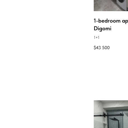
1-bedroom ap
Digomi
1+1
$
43 500