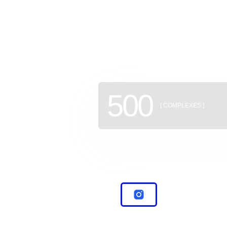
of new b
500
[ COMPLEXES ]