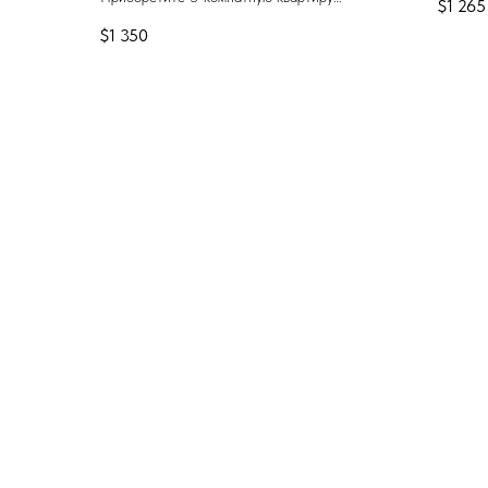
$
1 265
Atori, 
площадью 96 м² в проекте "Биота Сабуртало"
$
1 350
Тбилис
с удобными условиями оплаты,
жилье д
расположенном рядом с метро
"Государственный университет" в Сабуртало.