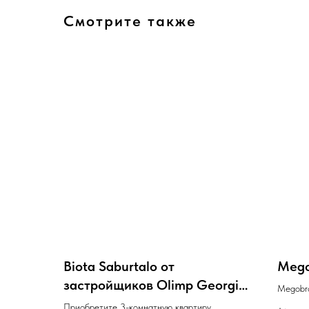
Смотрите также
Biota Saburtalo от
Megob
застройщиков Olimp Georgia,
Megobro
Biota
комплек
Приобретите 3-комнатную квартиру