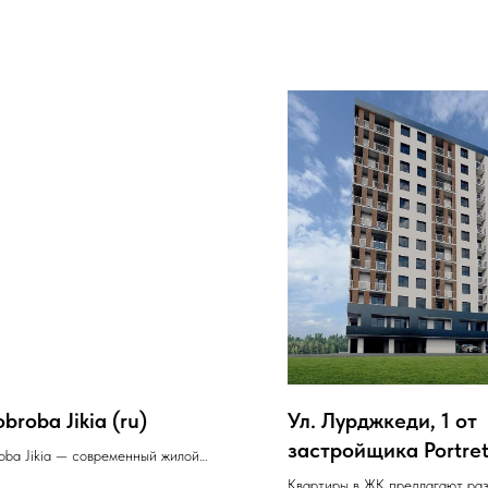
roba Jikia (ru)
Ул. Лурджкеди, 1 от
застройщика Portre
ba Jikia — современный жилой
Development
с, от застройщиков LTD Megobroba и
Квартиры в ЖК предлагают ра