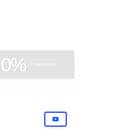
uildings
0%
[ COMISSION ]