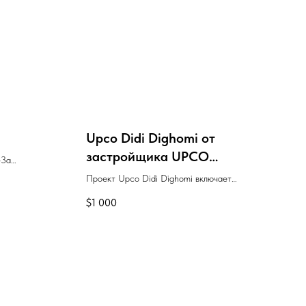
Upco Didi Dighomi от
застройщика UPCO
-3а
Development
хабери
Проект Upco Didi Dighomi включает
строительство одного дома с завершением
$
1 000
во 2 квартале 2027 года, предлагая квартиры
с отделкой "зелёный каркас" и
двухуровневый подземный паркинг.