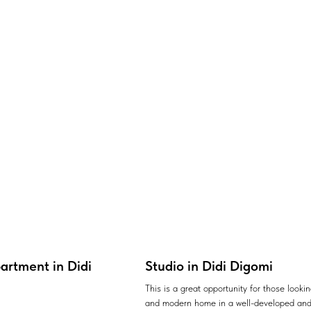
artment in Didi
Studio in Didi Digomi
This is a great opportunity for those looki
and modern home in a well-developed and