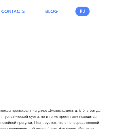
CONTACTS
BLOG
RU
екса происходит на улице Джавахишвили, д. 61б, в Батуми.
т туристической суеты, но в то же время пляж находится
 спокойной прогулки. Планируется, что в непосредственной
троен муниципальный детский сад. Что рядом Вблизи от