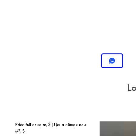
Lo
Price full or sq m, $ | Цена общая или
м2, $