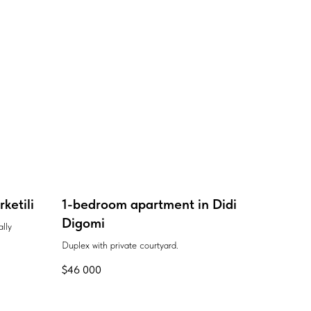
ketili
1-bedroom apartment in Didi
Digomi
ally
Duplex with private courtyard.
$
46 000