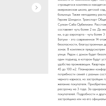
строящегося комплекса находятся 
американская школа, детский сад,
больница. Также неподалеку расп
Героев Шиндиси. Транспорт Обще
Сулхан-Саба Орбелиани. Расстоян
составляет чуть более 2 км. До 
км, а до аэропорта - чуть более 
Батуми - это современное 14-эта
безопасности, благоустроенным д
зонах. В комплексе предусмотрен
улице. Рядом с домом будет безо
один подъезд, в котором будут ус
удобства проживающих. Квартиры П
45 до 100 м2. Планировки комфор
потребности семей с разным сост
черного каркаса, но застройщик 
желанию покупателя. Приобретени
рассрочку на 3 года. За однораз
покупателей. Подробности и друг
застройщика или на его официальн