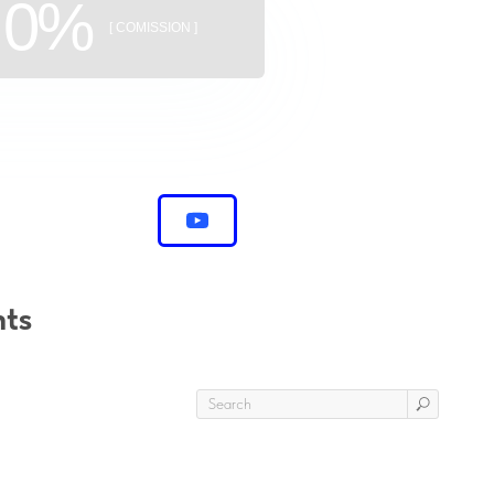
0%
[ COMISSION ]
nts