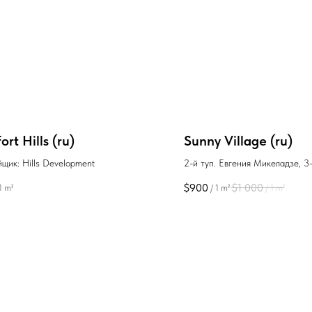
rt Hills (ru)
Sunny Village (ru)
щик: Hills Development
2-й туп. Евгения Микеладзе, 3
Новостройки Батуми район Ка
$
900
$
1 000
1 m²
/
1 m²
/
1 m²