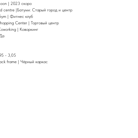
 soon | 2023 скоро
 and centre |Батуми: Старый город и центр
Gym | Фитнес клуб
hopping Center | Торговый центр
Coworking | Коворкинг
 Да
95 - 3,05
lack frame | Чёрный каркас