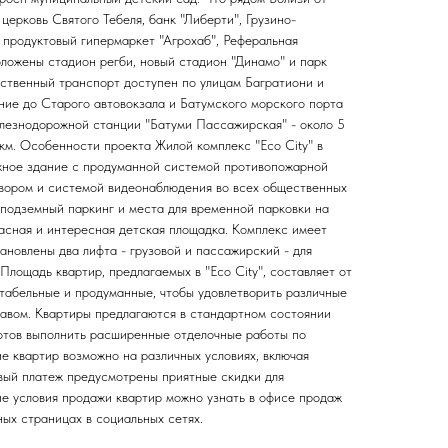
церковь Святого Тебеля, банк "Либерти", Грузино-
 продуктовый гипермаркет "Агрохаб", Реферальная
оложены стадион регби, новый стадион "Динамо" и парк
ственный транспорт доступен по улицам Багратиони и
ие до Старого автовокзала и Батумского морского порта
железнодорожной станции "Батуми Пассажирская" - около 5
3 км. Особенности проекта Жилой комплекс "Eco City" в
жное здание с продуманной системой противопожарной
вором и системой видеонаблюдения во всех общественных
 подземный паркинг и места для временной парковки на
пасная и интересная детская площадка. Комплекс имеет
тановлены два лифта - грузовой и пассажирский - для
лощадь квартир, предлагаемых в "Eco City", составляет от
табельные и продуманные, чтобы удовлетворить различные
авом. Квартиры предлагаются в стандартном состоянии
готов выполнить расширенные отделочные работы по
е квартир возможно на различных условиях, включая
овый платеж предусмотрены приятные скидки для
ие условия продажи квартир можно узнать в офисе продаж
ых страницах в социальных сетях.