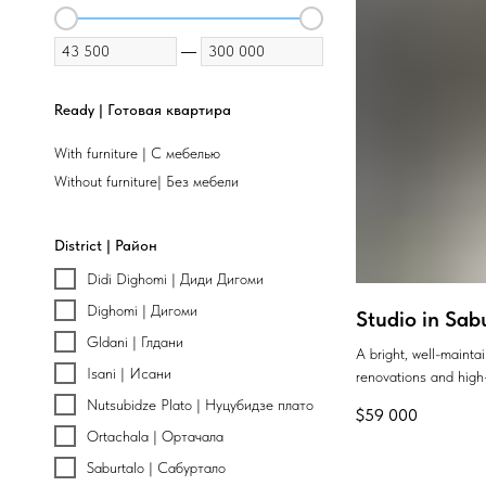
—
Ready | Готовая квартира
With furniture | С мебелью
Without furniture| Без мебели
District | Район
Didi Dighomi | Диди Дигоми
Dighomi | Дигоми
Studio in Sab
Gldani | Глдани
A bright, well-maint
Isani | Исани
renovations and high-
Nutsubidze Plato | Нуцубидзе плато
$
59 000
Ortachala | Ортачала
Saburtalo | Сабуртало