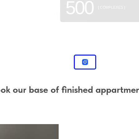
500
[ COMPLEXES ]
ok our base of finished appartme