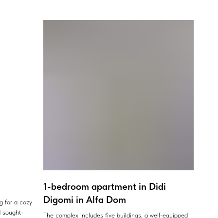
1-bedroom apartment in Didi
Digomi in Alfa Dom
ng for a cozy
 sought-
The complex includes five buildings, a well-equipped