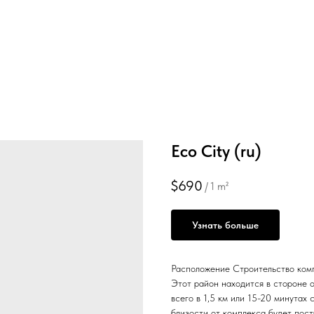
Eco City (ru)
$
690
/
1 m²
Узнать больше
Расположение Строительство компл
Этот район находится в стороне о
всего в 1,5 км или 15-20 минутах
близости от комплекса будет пос