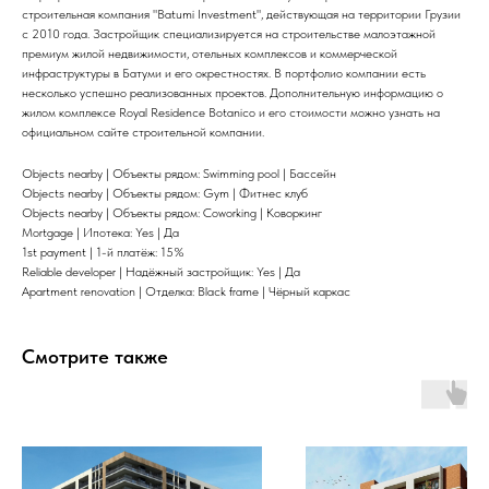
строительная компания "Batumi Investment", действующая на территории Грузии
с 2010 года. Застройщик специализируется на строительстве малоэтажной
премиум жилой недвижимости, отельных комплексов и коммерческой
инфраструктуры в Батуми и его окрестностях. В портфолио компании есть
несколько успешно реализованных проектов. Дополнительную информацию о
жилом комплексе Royal Residence Botanico и его стоимости можно узнать на
официальном сайте строительной компании.
Objects nearby | Объекты рядом: Swimming pool | Бассейн
Objects nearby | Объекты рядом: Gym | Фитнес клуб
Objects nearby | Объекты рядом: Coworking | Коворкинг
Mortgage | Ипотека: Yes | Да
1st payment | 1-й платёж: 15%
Reliable developer | Надёжный застройщик: Yes | Да
Apartment renovation | Отделка: Black frame | Чёрный каркас
Смотрите также