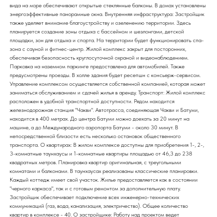
вида на море обеспечивают открытые стеклянные балконы. В домах установлены
энергоэффективные панорамные окна. Внутренняя инфраструктура: Застройщик
также уделяет внимание благоустройству и озеленению территории. Здесь
планируется создание зоны отдыха с бассейном и шезлонгами, детской
площадки, зон для отдыха и спорта. На территории будет функционировать спа-
зона с сауной и фитнес-центр. Жилой комплекс закрыт для посторонних,
обеспечивая безопасность круглосуточной охраной и видеонаблюдением.
Парковка на наземном паркинге предоставлена для автомобилей. Также
предусмотрены проезды. В холле здания будет ресепшн с консьерж-сервисом.
Управление комплексом осуществляется собственной компанией, которая может
заниматься обслуживанием и сдачей жилья в аренду. Транспорт: Жилой комплекс
расположен в удобной транспортной доступности. Рядом находится
железнодорожная станция "Чакви". Автотрасса, соединяющая Чакви и Батуми,
находится в 400 метрах. До центра Батуми можно доехать за 20 минут на
машине, а до Международного аэропорта Батуми - около 30 минут. В
непосредственной близости есть несколько остановок общественного
транспорта. О квартирах: В жилом комплексе доступны для приобретения 1-, 2-,
3-комнатные таунхаусы и 1-комнатные квартиры площадью от 46,3 до 238
квадратных метров. Планировка квартир оригинальная, с треугольными
комнатами и балконами. В таунхаусах реализованы классические планировки.
Каждый коттедж имеет свой участок. Жилье предоставляется как в состоянии
"черного каркаса", так и с готовым ремонтом за дополнительную плату.
Застройщик обеспечивает подключение всех инженерно-технических
коммуникаций (газ, вода, канализация, электричество). Общее количество
квартир в комплексе - 40. О застройщике: Работу над проектом ведет