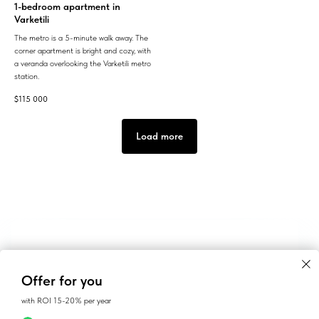
1-bedroom apartment in
Varketili
The metro is a 5-minute walk away. The
corner apartment is bright and cozy, with
a veranda overlooking the Varketili metro
station.
$
115 000
Load more
Offer for you
with ROI 15-20% per year