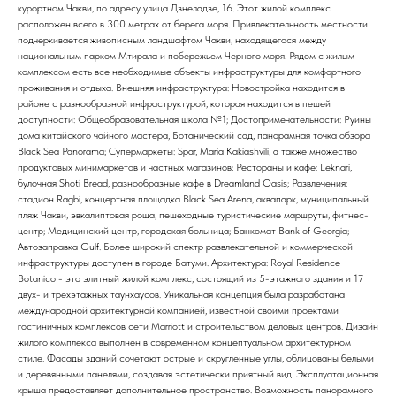
курортном Чакви, по адресу улица Дзнеладзе, 16. Этот жилой комплекс
расположен всего в 300 метрах от берега моря. Привлекательность местности
подчеркивается живописным ландшафтом Чакви, находящегося между
национальным парком Мтирала и побережьем Черного моря. Рядом с жилым
комплексом есть все необходимые объекты инфраструктуры для комфортного
проживания и отдыха. Внешняя инфраструктура: Новостройка находится в
районе с разнообразной инфраструктурой, которая находится в пешей
доступности: Общеобразовательная школа №1; Достопримечательности: Руины
дома китайского чайного мастера, Ботанический сад, панорамная точка обзора
Black Sea Panorama; Супермаркеты: Spar, Maria Kakiashvili, а также множество
продуктовых минимаркетов и частных магазинов; Рестораны и кафе: Leknari,
булочная Shoti Bread, разнообразные кафе в Dreamland Oasis; Развлечения:
стадион Ragbi, концертная площадка Black Sea Arena, аквапарк, муниципальный
пляж Чакви, эвкалиптовая роща, пешеходные туристические маршруты, фитнес-
центр; Медицинский центр, городская больница; Банкомат Bank of Georgia;
Автозаправка Gulf. Более широкий спектр развлекательной и коммерческой
инфраструктуры доступен в городе Батуми. Архитектура: Royal Residence
Botanico - это элитный жилой комплекс, состоящий из 5-этажного здания и 17
двух- и трехэтажных таунхаусов. Уникальная концепция была разработана
международной архитектурной компанией, известной своими проектами
гостиничных комплексов сети Marriott и строительством деловых центров. Дизайн
жилого комплекса выполнен в современном концептуальном архитектурном
стиле. Фасады зданий сочетают острые и скругленные углы, облицованы белыми
и деревянными панелями, создавая эстетически приятный вид. Эксплуатационная
крыша предоставляет дополнительное пространство. Возможность панорамного