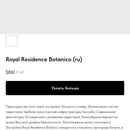
Royal Residence Botanico (ru)
$
861
/
1 m²
Узнать больше
Преимущества этой новой постройки: Близость к пляжу; Экологически чистая
территория; Удобная транспортная инфраструктура; Бассейн; Современная
архитектура; Оснащенная и ухоженная территория; Разнообразие вариантов
жилья; Высокий уровень безопасности. Расположение жилого комплекса:
Застройка Royal Residence Botanico находится в спокойном пригороде Батуми, в