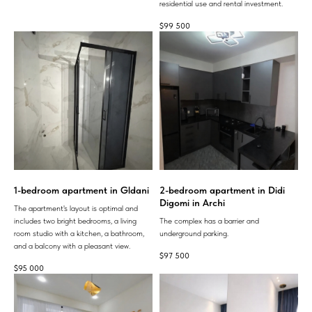
residential use and rental investment.
$
99 500
1-bedroom apartment in Gldani
2-bedroom apartment in Didi
Digomi in Archi
The apartment's layout is optimal and
includes two bright bedrooms, a living
The complex has a barrier and
room studio with a kitchen, a bathroom,
underground parking.
and a balcony with a pleasant view.
$
97 500
$
95 000