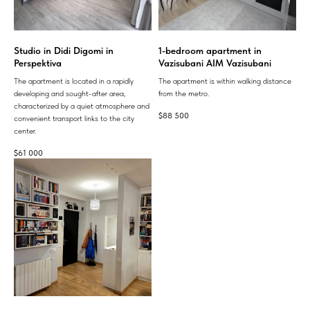
Studio in Didi Digomi in
1-bedroom apartment in
Perspektiva
Vazisubani AIM Vazisubani
The apartment is located in a rapidly
The apartment is within walking distance
developing and sought-after area,
from the metro.
characterized by a quiet atmosphere and
$
88 500
convenient transport links to the city
center.
$
61 000