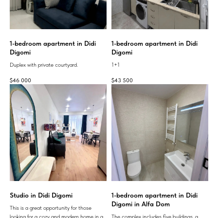
1-bedroom apartment in Didi
1-bedroom apartment in Didi
Digomi
Digomi
Duplex with private courtyard.
1+1
$
46 000
$
43 500
Studio in Didi Digomi
1-bedroom apartment in Didi
Digomi in Alfa Dom
This is a great opportunity for those
looking for a cozy and modern home in a
The complex includes five buildings, a