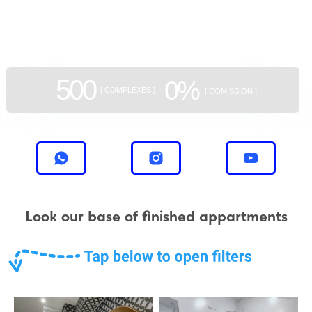
aggregator
of new buildings
500
0%
[ COMPLEXES ]
[ COMISSION ]
Look our base of finished appartments