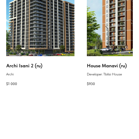
Archi Isani 2 (ru)
House Manavi (ru)
Archi
Developer: Tbilisi House
$
1 000
$
930
GEAN: