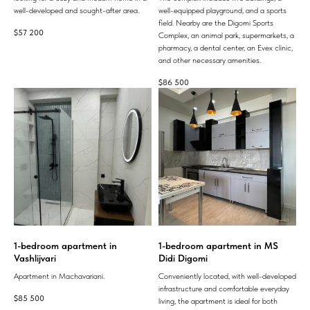
well-developed and sought-after area.
well-equipped playground, and a sports
field. Nearby are the Digomi Sports
$
57 200
Complex, an animal park, supermarkets, a
pharmacy, a dental center, an Evex clinic,
and other necessary amenities.
$
86 500
1-bedroom apartment in
1-bedroom apartment in MS
Vashlijvari
Didi Digomi
Apartment in Machavariani.
Conveniently located, with well-developed
infrastructure and comfortable everyday
$
85 500
living, the apartment is ideal for both