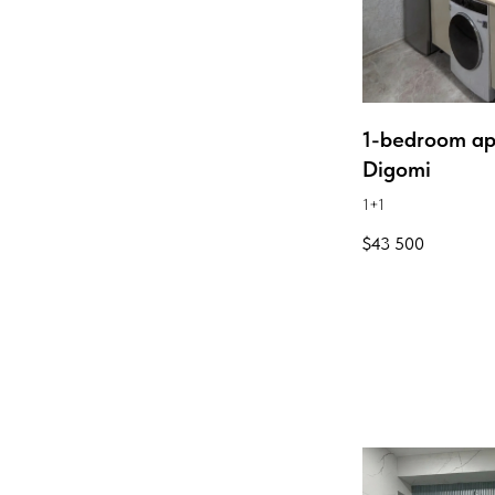
1-bedroom ap
Digomi
1+1
$
43 500