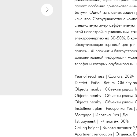
проект особенно привлекательным
Батуми. Одной из главных задач 
клиентов. Сотрудничество с ком
специальную энергоэффективную т
этой новостройке уникальным, так
электроэнергию на 30-50%. В ком
обслуживающие торговый центр и 
подземный паркинг и благоустрое
дополнительной информации можно
телефоны которых опубликованы н
Year of readiness | Сдача в: 2024
District | Район: Batumi: Old city
Objects nearby | Объекты рядом: 
Objects nearby | Объекты рядом: S
Objects nearby | Объекты рядом: 
Installment plan | Рассрочка: Yes |
Mortgage | Ипотека: Yes | Да
1st payment | 1-й платёж: 30%
Ceiling height | Высота потолка: 2,
Apartment renovation | Отделка: B