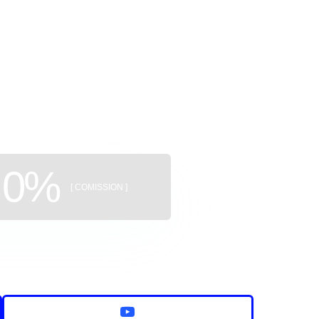
ggregator
uildings
0%
[ COMISSION ]