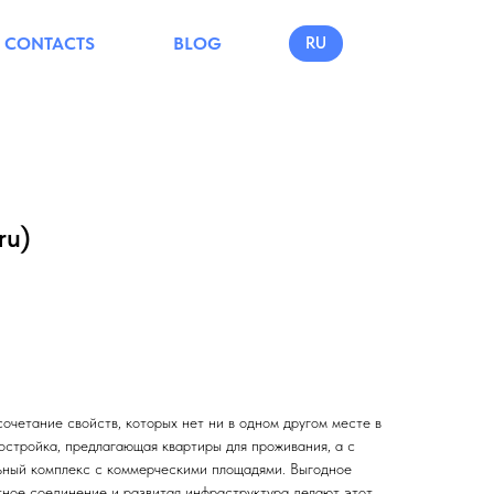
CONTACTS
BLOG
RU
ru)
очетание свойств, которых нет ни в одном другом месте в
остройка, предлагающая квартиры для проживания, а с
льный комплекс с коммерческими площадями. Выгодное
ное соединение и развитая инфраструктура делают этот