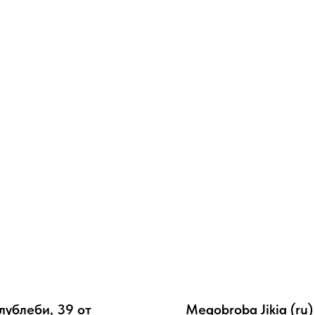
Алублеби, 39 от
Megobroba Jikia (ru)