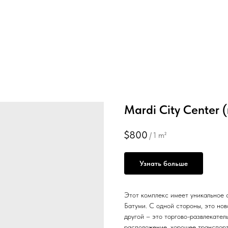
Mardi City Center (
$
800
/
1 m²
Узнать больше
Этот комплекс имеет уникальное с
Батуми. С одной стороны, это нов
другой – это торгово-развлекате
расположение, хорошее транспорт