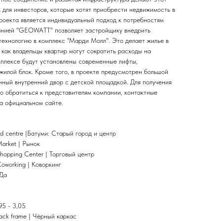
 для инвесторов, которые хотят приобрести недвижимость в
проекта является индивидуальный подход к потребностям
панией "GEOWATT" позволяет застройщику внедрить
ехнологию в комплекс "Марди Молл". Это делает жилье в
 как владельцы квартир могут сократить расходы на
плексе будут установлены современные лифты,
жилой блок. Кроме того, в проекте предусмотрен большой
нный внутренний двор с детской площадкой. Для получения
 обратиться к представителям компании, контактные
а официальном сайте.
 and centre |Батуми: Старый город и центр
Market | Рынок
hopping Center | Торговый центр
Coworking | Коворкинг
 Да
95 - 3,05
lack frame | Чёрный каркас