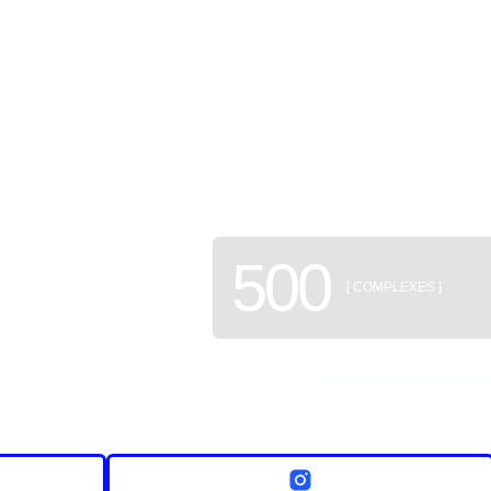
GEAN: a
of new b
500
[ COMPLEXES ]