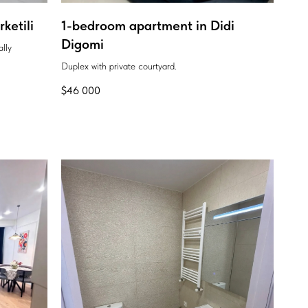
ketili
1-bedroom apartment in Didi
Digomi
ally
Duplex with private courtyard.
$
46 000