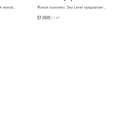
й жилой
Жилой комплекс Sea Level предлагает
D Megobroba и
уникальную возможность приобрести
$
1 000
/
1 m²
иятном районе
квартиры всего в нескольких метрах от моря.
ртабельное