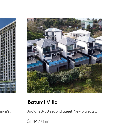
Batumi Villa
льный
Avgia, 28-30 second Street New projects
Batumi
$
1 447
/
1 m²