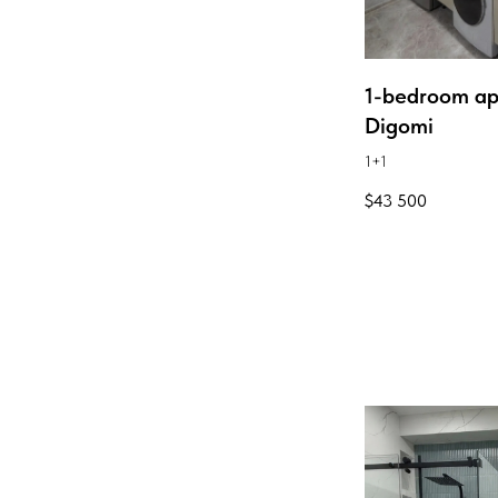
1-bedroom ap
Digomi
1+1
$
43 500