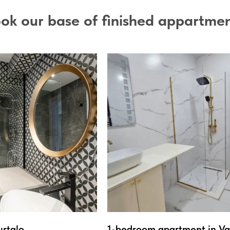
ok our base of finished appartme
urtalo
1-bedroom apartment in Var