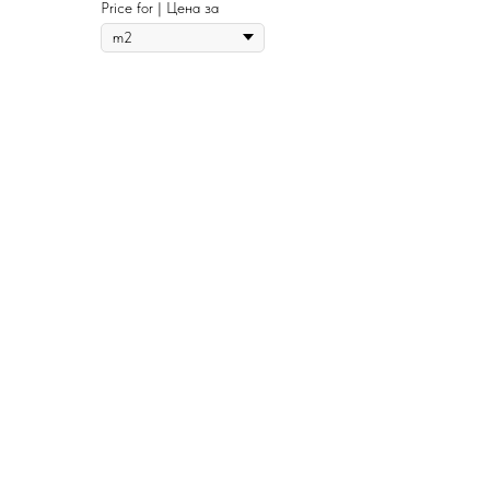
urban noise.
Price for | Цена за