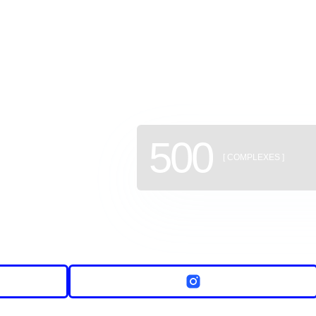
of new b
500
[ COMPLEXES ]