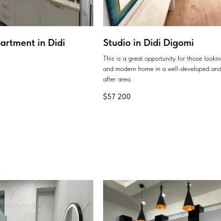
artment in Didi
Studio in Didi Digomi
This is a great opportunity for those looki
and modern home in a well-developed and
after area.
$
57 200