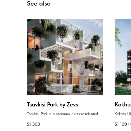
See also
Tsavkisi Park by Zevs
Kokht
Tsavkisi Park is a premium-class residential
Kokhta U
complex located in Tsavkisi, offering a serene
$
1 300
$
1 100
/
and eco-friendly environment away from