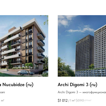
a Nucubidze (ru)
Archi Digomi 3 (ru)
bani
Archi Digomi 3 — многофункциона
жилой комплекс в Диди Дигоми,
$
1 012
$
890
1 m²
/
1 m²
/
1 m²
отличающийся эстетической