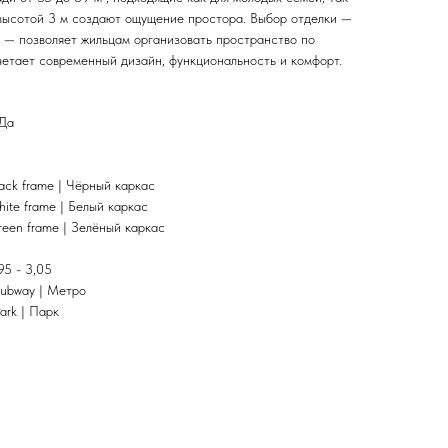
 высотой 3 м создают ощущение простора. Выбор отделки —
с — позволяет жильцам организовать пространство по
четает современный дизайн, функциональность и комфорт.
 Да
lack frame | Чёрный каркас
hite frame | Белый каркас
reen frame | Зелёный каркас
95 - 3,05
Subway | Метро
ark | Парк