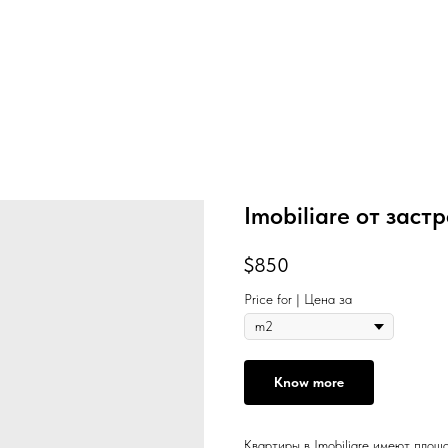
Imobiliare от зас
$
850
Price for | Цена за
Know more
Квартиры в Imobiliare имеют площ