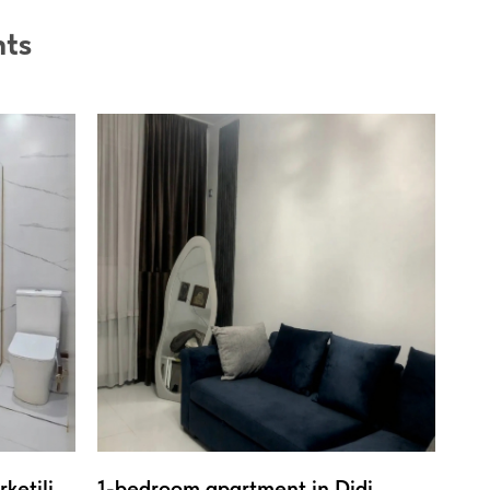
nts
ketili
1-bedroom apartment in Didi