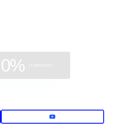
uildings
0%
[ COMISSION ]