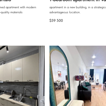
ained apartment with modern
apartment in a new building, in a strategic
quality materials
advantageous location.
$
59 500