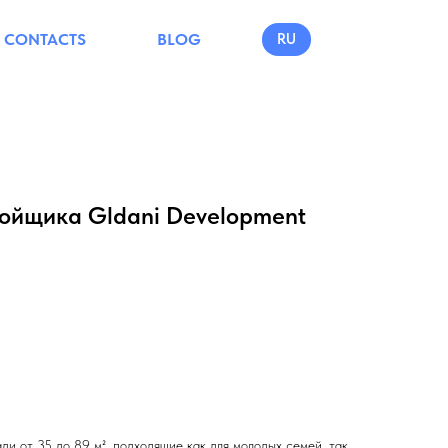
CONTACTS
BLOG
RU
тройщика Gldani Development
ади от 35 до 89 м², подходящие как для молодых семей, так