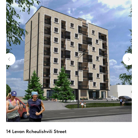
14 Levan Rcheulishvili Street
St