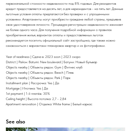
первоначальной стоимости недвижимости под 8% годовых. Для резидентов
кредит предоставляется на десять лет, а для нерезидентов - на пять лет. Данные
льготные условия оплаты предлагаются без проверки и с упрощенными
условиями. Апартаменты могут приобрести граждане любой страны, предъявив
свое удостоверение личности. Процедура регистрации недвижимости занимает
не более одного часа. Для получения подробной информации о правилах
приобретения жилья, вариантах оплаты и предоставляемых льготах
рекомендуется посетить официальный сайт застройщика, где также можно
ознакомиться с вариантами планировок квартир и их фотографиями.
Year of readiness | Сдача в: 2023 soon | 2023 скоро
District | Район: Batumi: New boulevard | Батуми: Новый бульвар
Objects nearby | Объекты рядом: Gym | Фитнес клуб
Objects nearby | Объекты рядом: Beach | Пляж
Objects nearby | Объекты рядом: Park | Парк
Installment plan | Рассрочка: Yes | Да
Mortgage | Ипотека: Yes | Да
1st payment | 1-й платёж: 30%
Ceiling height | Высота потолка: 2,7 - 2,84
Apartment renovation | Отделка: White frame | Белый каркас
See also