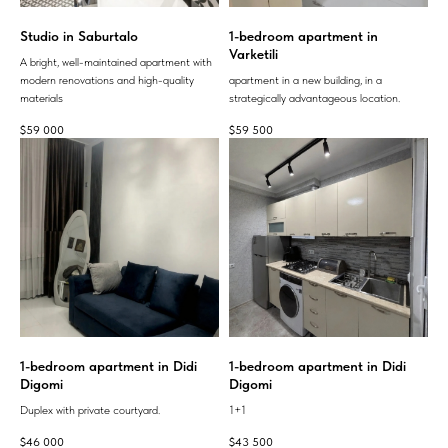
Studio in Saburtalo
1-bedroom apartment in
Varketili
A bright, well-maintained apartment with
modern renovations and high-quality
apartment in a new building, in a
materials
strategically advantageous location.
$
59 000
$
59 500
1-bedroom apartment in Didi
1-bedroom apartment in Didi
Digomi
Digomi
Duplex with private courtyard.
1+1
$
46 000
$
43 500