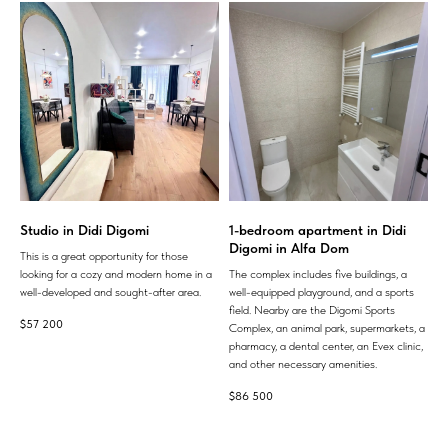
Studio in Didi Digomi
1-bedroom apartment in Didi
Digomi in Alfa Dom
This is a great opportunity for those
looking for a cozy and modern home in a
The complex includes five buildings, a
well-developed and sought-after area.
well-equipped playground, and a sports
field. Nearby are the Digomi Sports
$
57 200
Complex, an animal park, supermarkets, a
pharmacy, a dental center, an Evex clinic,
and other necessary amenities.
$
86 500