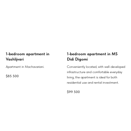
1-bedroom apartment in
1-bedroom apartment in MS
Vashlijvari
Didi Digomi
Apartment in Machavariani.
Conveniently located, with well-developed
infrastructure and comfortable everyday
$
85 500
living, the apartment is ideal for both
residential use and rental investment.
$
99 500