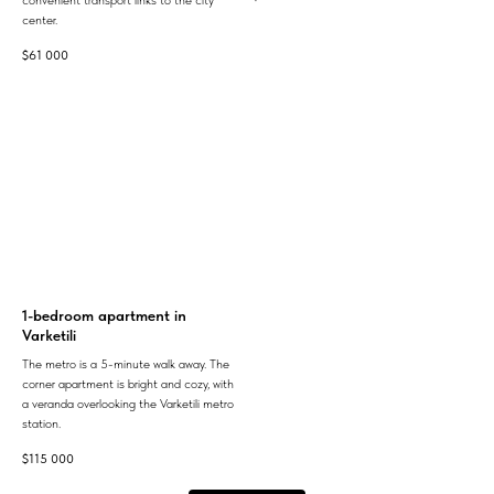
convenient transport links to the city
center.
$
61 000
1-bedroom apartment in
Varketili
The metro is a 5-minute walk away. The
corner apartment is bright and cozy, with
a veranda overlooking the Varketili metro
station.
$
115 000