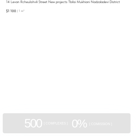
14 Levan Rcheulishvili Street New projects Tbilisi Mukhiani Nadzaladevi District
Buy 
cond
$
1 100
$
93
/
1 m²
Pric
GEAN:
aggregator
of new buildings
500
0%
[ COMPLEXES ]
[ COMISSION ]