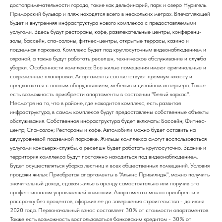
достопримечательности города, такие как дельфинарий, парк и озеро Нуригель.
Приморский бульвар и пляж находятся всего в нескольких метрах. Впечатляющей
будет и внутренняя инфраструктура нового комплекса с предоставляемыми
услугами. Здесь будут рестораны, кафе, развлекательные центры, конференц-
залы, бассейн, спа-салоны, фитнес-центры, открытые террасы, казино и
подземная парковка. Комплекс будет под круглосуточным видеонаблюдением и
охраной, а также будут работать ресепшн, техническое обслуживание и служба
уборки. Особенности комплекса: Все жилые помещения имеют оригинальные и
современные планировки. Апартаменты соответствуют премиум-классу и
предлагаются с полным оборудованием, мебелью и дизайном интерьера. Также
есть возможность приобрести апартаменты в состоянии "белый каркас".
Несмотря на то, что в районе, где находится комплекс, есть развитая
инфраструктура, в самом комплексе будут предоставлены собственные объекты
обслуживания. Собственная инфраструктура будет включать: Бассейн; Фитнес-
центр; Спа-салон; Рестораны и кафе. Автомобили можно будет оставить на
двухуровневой подземной парковке. Жильцы комплекса смогут воспользоваться
услугами консьерж-службы, а ресепшн будет работать круглосуточно. Здание и
территория комплекса будут постоянно находиться под видеонаблюдением.
Будет осуществляться уборка лестниц и всех общественных помещений. Условия
продажи жилья: Приобретая апартаменты в "Альянс Привилидж", можно получить
значительный доход, сдавая жилье в аренду самостоятельно или поручив это
профессионалам управляющей компании. Апартаменты можно приобрести в
рассрочку без процентов, оформив ее до завершения строительства - до июня
2020 года. Первоначальный взнос составляет 30% от стоимости апартаментов.
Также есть возможность воспользоваться банковским кредитом - 30% от