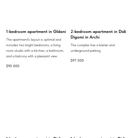
1-bedroom apartment in Gldani
2-bedroom apartment in Didi
Digomi in Archi
The apartment's layout is optimal and
includes two bright bedrooms, a living
The complex has a barrier and
room studio with a kitchen, a bathroom,
underground parking.
and a balcony with a pleasant view.
$
97 500
$
95 000