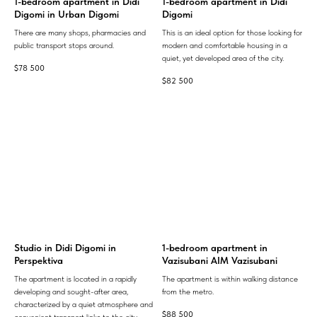
1-bedroom apartment in Didi
1-bedroom apartment in Didi
Digomi in Urban Digomi
Digomi
There are many shops, pharmacies and
This is an ideal option for those looking for
public transport stops around.
modern and comfortable housing in a
quiet, yet developed area of ​​the city.
$
78 500
$
82 500
Studio in Didi Digomi in
1-bedroom apartment in
Perspektiva
Vazisubani AIM Vazisubani
The apartment is located in a rapidly
The apartment is within walking distance
developing and sought-after area,
from the metro.
characterized by a quiet atmosphere and
$
88 500