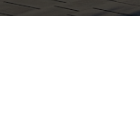
Ключевые факты
 недвижимость - это стратегия, позволяющая вложить капи
льный доход с течением времени. Грузия, с ее разнообр
лагоприятными экономическими условиями, становится пр
торов.
нообразный рынок недвижимости, включая жилые и комме
ерспективы роста этого рынка делают его привлекательным