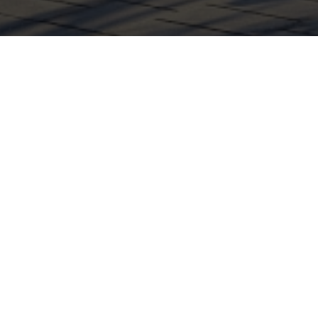
тал в объекты,
азным рынком
ивлекательным
рческие объекты.
 для инвесторов.