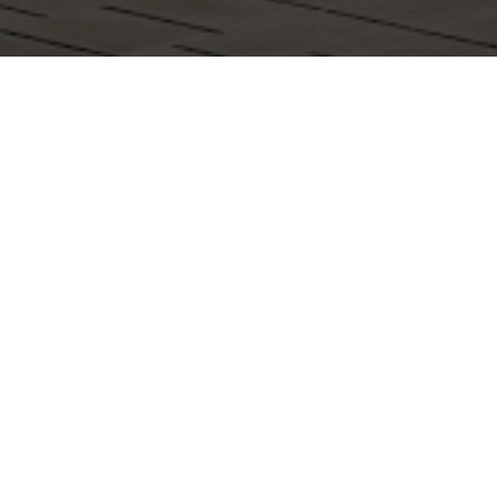
Инвестирование в
приносящие стаби
недвижимости и б
местом для инвес
Грузия имеет раз
Стабильность и п